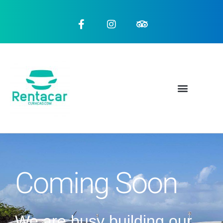
Coming Soon
We are busy building our