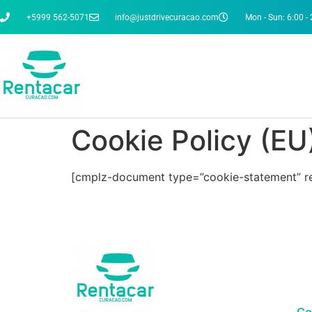
+5999 562-5071
info@justdrivecuracao.com
Mon - Sun: 6:00 -
Cookie Policy (EU
[cmplz-document type=”cookie-statement” r