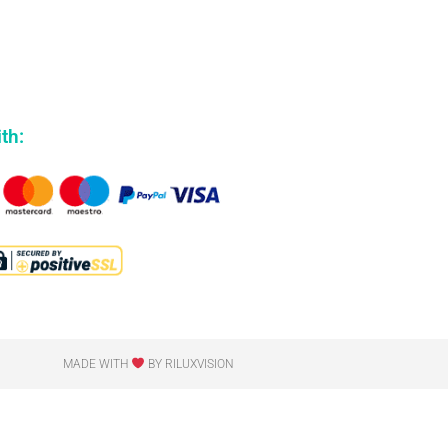
th:
MADE WITH
BY RILUXVISION