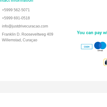
ntact information
+5999 562-5071
+5999 691-0518
info@justdrivecuracao.com
You can pay wi
Franklin D. Rooseveltweg 409
Willemstad, Curaçao