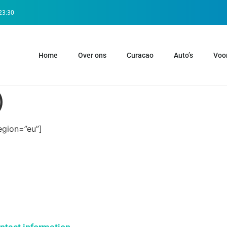
 23:30
Home
Over ons
Curacao
Auto’s
Voo
)
egion=”eu”]